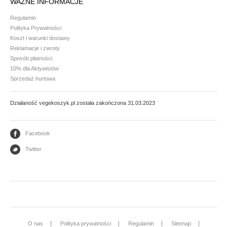
WAŻNE INFORMACJE
Regulamin
Polityka Prywatności
Koszt i warunki dostawy
Reklamacje i zwroty
Sposób płatności
10% dla Aktywistów
Sprzedaż hurtowa
Działaność vegekoszyk.pl została zakończona 31.03.2023
Facebook
Twitter
O nas
Polityka prywatności
Regulamin
Sitemap