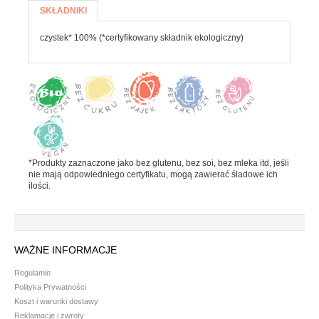
Więcej informacji
Batony
SKŁADNIKI
(AKTYWNA
KARTA)
Czekolada
czystek* 100% (*certyfikowany składnik ekologiczny)
Pozostałe słodycze
Desery i jogurty
Przekąski
HERBATA, KAWA I KAKAO
*Produkty zaznaczone jako bez glutenu, bez soi, bez mleka itd, jeśli
Yerba Mate
nie mają odpowiedniego certyfikatu, mogą zawierać śladowe ich
ilości.
Kawa mielona i ziarnista
Kawa zbożowa
Herbata
WAŻNE INFORMACJE
Kakao
Regulamin
PRODUKTY SYPKIE I MAKARONY
Polityka Prywatności
Koszt i warunki dostawy
Reklamacje i zwroty
Makarony