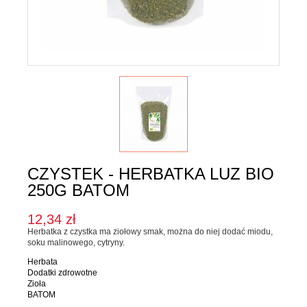
Karma dla psa
Jednorodne
Mieszanki
Kupon upominkowy
Sól
SOSY, OLEJE I OCTY
Majonezy i sosy
Oleje, oliwy i octy
CZYSTEK - HERBATKA LUZ BIO
Pesto i pickle
250G BATOM
SŁODKIE PASTY I DŻEMY
12,34 zł
Herbatka z czystka ma ziołowy smak, można do niej dodać miodu,
Słodkie pasty
soku malinowego, cytryny.
Dżemy
Herbata
Dodatki zdrowotne
WEGAŃSKIE SŁODYCZE I PRZEKĄSKI
Zioła
BATOM