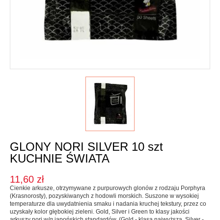
Karma dla psa
Jednorodne
Mieszanki
Kupon upominkowy
Sól
SOSY, OLEJE I OCTY
Majonezy i sosy
Oleje, oliwy i octy
Pesto i pickle
GLONY NORI SILVER 10 szt
SŁODKIE PASTY I DŻEMY
KUCHNIE ŚWIATA
Słodkie pasty
11,60 zł
Dżemy
Cienkie arkusze, otrzymywane z purpurowych glonów z rodzaju Porphyra
(Krasnorosty), pozyskiwanych z hodowli morskich. Suszone w wysokiej
WEGAŃSKIE SŁODYCZE I PRZEKĄSKI
temperaturze dla uwydatnienia smaku i nadania kruchej tekstury, przez co
uzyskały kolor głębokiej zieleni. Gold, Silver i Green to klasy jakości
arkuszy nori w/g japońskich standardów, (Gold - klasa najwyższa, Silver -