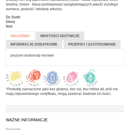
Batony
średnia, Green - klasa podstawowa) uwzględniających jakość zużytego
surowca, grubość i teksturę arkuszy.
Czekolada
Do Sushi
Pozostałe słodycze
Glony
Nori
Desery i jogurty
Więcej informacji
SKŁADNIKI
(AKTYWNA
WARTOŚCI ODŻYWCZE
Przekąski
KARTA)
INFORMACJE DODATKOWE
PRZEPISY I ZASTOSOWANIE
prażone wodorosty morskie
HERBATA, KAWA I KAKAO
Yerba Mate
Kawa mielona i ziarnista
Kawa zbożowa
*Produkty zaznaczone jako bez glutenu, bez soi, bez mleka itd, jeśli nie
mają odpowiedniego certyfikatu, mogą zawierać śladowe ich ilości.
Herbata
Kakao
PRODUKTY SYPKIE I MAKARONY
WAŻNE INFORMACJE
Regulamin
Makarony