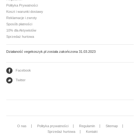
Polityka Prywatności
Mąki i skrobie
Koszt i warunki dostawy
Reklamacje i zwroty
Płatki, otręby i musli
Sposób płatności
Ryże i kasze
10% dla Aktywistów
Sprzedaż hurtowa
Warzywa strączkowe
Działaność vegekoszyk.pl została zakończona 31.03.2023
GLONY
Facebook
Nori
Twitter
Arame - wakame
PRZETWORY WARZYWNE I GRANULATY
Granulaty
Koncentrat i przecier pomidorowy
O nas
Polityka prywatności
Regulamin
Sitemap
Warzywa konserwowe
Sprzedaż hurtowa
Kontakt