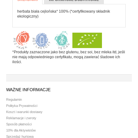
Batony
KARTA)
herbata biała cejlońska* 100% (*certyfikowany składnik
Czekolada
ekologiczny)
Pozostałe słodycze
Desery i jogurty
Przekąski
*Produkty zaznaczone jako bez glutenu, bez soi, bez mleka itd, jeśli
nie mają odpowiedniego certyfikatu, mogą zawierać śladowe ich
HERBATA, KAWA I KAKAO
ilości.
Yerba Mate
Kawa mielona i ziarnista
WAŻNE INFORMACJE
Kawa zbożowa
Regulamin
Herbata
Polityka Prywatności
Koszt i warunki dostawy
Kakao
Reklamacje i zwroty
PRODUKTY SYPKIE I MAKARONY
Sposób płatności
10% dla Aktywistów
Sprzedaż hurtowa
Makarony