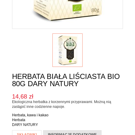
Karma dla psa
Jednorodne
Mieszanki
Kupon upominkowy
Sól
SOSY, OLEJE I OCTY
Majonezy i sosy
Oleje, oliwy i octy
HERBATA BIAŁA LIŚCIASTA BIO
Pesto i pickle
80G DARY NATURY
SŁODKIE PASTY I DŻEMY
14,68 zł
Ekologiczna herbatka z korzennymi przyprawami. Możną nią
Słodkie pasty
zastąpić inne codzienne napoje.
Dżemy
Herbata, kawa i kakao
Herbata
WEGAŃSKIE SŁODYCZE I PRZEKĄSKI
DARY NATURY
Więcej informacji
SKŁADNIKI
(AKTYWNA
INFORMACJE DODATKOWE