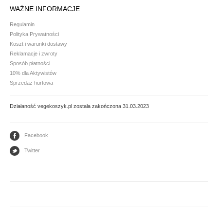
WAŻNE INFORMACJE
Mąki i skrobie
Regulamin
Płatki, otręby i musli
Polityka Prywatności
Koszt i warunki dostawy
Ryże i kasze
Reklamacje i zwroty
Warzywa strączkowe
Sposób płatności
10% dla Aktywistów
Sprzedaż hurtowa
GLONY
Działaność vegekoszyk.pl została zakończona 31.03.2023
Nori
Arame - wakame
Facebook
PRZETWORY WARZYWNE I GRANULATY
Twitter
Granulaty
Koncentrat i przecier pomidorowy
Warzywa konserwowe