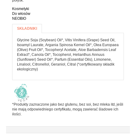
połysk.
Batony
Kosmetyki
Czekolada
Do włosów
NEOBIO
Pozostałe słodycze
Więcej informacji
SKŁADNIKI
(AKTYWNA
Desery i jogurty
KARTA)
Przekąski
Glycine Soja (Soybean) Oil*, Vitis Vinifera (Grape) Seed Oil,
Isoamyl Laurate, Argania Spinosa Kernel Oil*, Olea Europaea
(Olive) Fruit Oil*, Tocopheryl Acetate, Aloe Barbadensis Leaf
Extract*, Canola Oil*, Tocopherol, Helianthus Annuus
HERBATA, KAWA I KAKAO
(Sunflower) Seed Oil*, Parfum (Essential Oils), Limonene,
Linalool, Citronellol, Geraniol, Citral (*certyfikowany składik
ekologiczny)
Yerba Mate
Kawa mielona i ziarnista
Kawa zbożowa
Herbata
*Produkty zaznaczone jako bez glutenu, bez soi, bez mleka itd, jeśli
nie mają odpowiedniego certyfikatu, mogą zawierać śladowe ich
Kakao
ilości.
PRODUKTY SYPKIE I MAKARONY
Makarony