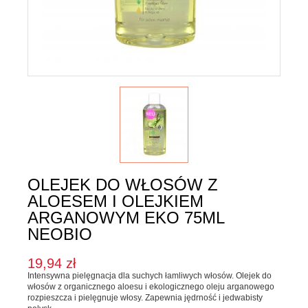
Karma dla psa
Jednorodne
Mieszanki
Kupon upominkowy
Sól
SOSY, OLEJE I OCTY
Majonezy i sosy
Oleje, oliwy i octy
Pesto i pickle
OLEJEK DO WŁOSÓW Z
ALOESEM I OLEJKIEM
SŁODKIE PASTY I DŻEMY
ARGANOWYM EKO 75ML
NEOBIO
Słodkie pasty
Dżemy
19,94 zł
Intensywna pielęgnacja dla suchych łamliwych włosów. Olejek do
WEGAŃSKIE SŁODYCZE I PRZEKĄSKI
włosów z organicznego aloesu i ekologicznego oleju arganowego
rozpieszcza i pielęgnuje włosy. Zapewnia jędrność i jedwabisty