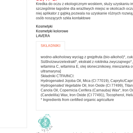
Kredka do oczu z ekologicznym woskiem, służy uzyskaniu int
Koncentrat i
eBooki
 pasty
szczególnie łagodne dla wrażliwych miejsc w okolicach oczu.
PRODUKTY
przecier
niej aplikator z gąbką pozwala na uzyskanie różnych rozwiąz
Kalenarz 2020
a jamy ustnej
SYPKIE I
pomidorowy
osób noszących szkła kontaktowe
MAKARONY
CZYSTOŚCI
Warzywa
Kosmetyki
SKIE
Kosmetyki kolorowe
konserwowe
CZE I
Makarony
LAVERA
zyń
ĄSKI
Więcej informacji
Mąki i skrobie
SKŁADNIKI
(AKTYWNA
KARTA)
Płatki, otręby i
wodno-alkoholowy wyciąg z grejpfruta (bio-alkohol)*, cuk
e
musli
Süßholzwurzelextrakt*, ekstrakt z rokitnika zwyczajnego*,
ada
witamina C, witamina E, olej słonecznikowy, mieszanka ole
Ryże i kasze
ałe
ultramaryna]
Składniki CTFA/INCI:
ze
Warzywa
Hydrogenated Jojoba Oil, Mica (CI 77019), Caprylic/Capr
strączkowe
Hydrogenated Vegetable Oil, Iron Oxide (CI 77499), Tita
i jogurty
Canola Oil, Copernicia Cerifera (Carnauba) Wax*, Iron Ox
(Candelilla) Wax, Iron Oxide (CI 77491), Tocopherol, Hel
ski
* Ingredients from certified organic agriculture