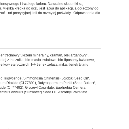
ensywnego i trwałego koloru. Naturalne składniki są
Napoje i soki
 Miękka kredka do oczu jest łatwa do aplikacji, a dołączony do
ań - od precyzyjnej linii do rozmytej poświaty . Odpowiednia dla
Nasiona i kiełki
Orzechy i suszone owoce
Produkty dla dzieci
Pieczywo
Do Sushi
ier trzcinowy*, krzem mineralny, ksantan, olej arganowy*,
 olej z lnicznika, bio-masło kwiatowe, bio-liposomy kwiatowe,
jków eterycznych, [+/- tlenek żelaza, mika, tlenek tytanu,
ic Triglyceride, Simmondsia Chinensis (Jojoba) Seed Oil*,
nium Dioxide (CI 77891), Butyrospermum Parkii (Shea Butter)*,
ide (CI 77492), Glyceryl Caprylate, Euphorbia Cerifera
ianthus Annuus (Sunflower) Seed Oil, Ascorbyl Palmitate