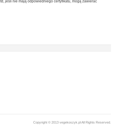
td, jeśli nie mają odpowiedniego certyfikatu, mogą zawierać
Copyright © 2013 vegekoszyk.pl All Rights Reserved.