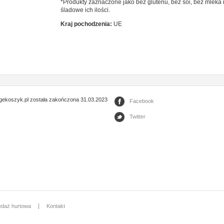
*Produkty zaznaczone jako bez glutenu, bez soi, bez mleka i
śladowe ich ilości.
Kraj pochodzenia:
UE
gekoszyk.pl została zakończona 31.03.2023
Facebook
Twitter
edaż hurtowa
Kontakt