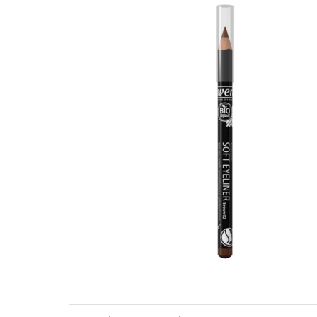
WEGAŃSKIE PASZTETY I PASTY
Na słońce
Słodkie
Pielęgnacj
Dżemy
Pasztety
ŚRODKI 
Hummus
WEGAŃ
SŁODY
NAPOJE ROŚLINNE I
Mycie nac
PRZEK
ALTERNATYWY ŚMIETANEK
Pranie
Batony
Napoje roślinne
Sprzątani
Czekol
Alternatywy śmietanek
Pozost
PRZYPRAWY
słodyc
Desery 
Jednorodne
Przeką
Mieszanki
Sól