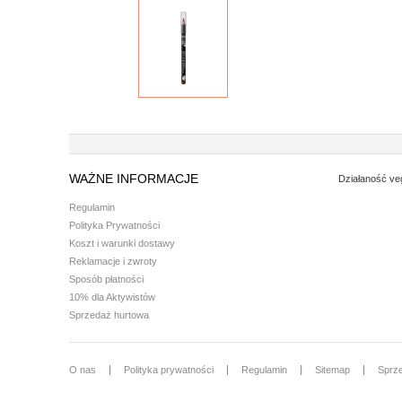
WAŻNE INFORMACJE
Działaność ve
Regulamin
Polityka Prywatności
Koszt i warunki dostawy
Reklamacje i zwroty
Sposób płatności
10% dla Aktywistów
Sprzedaż hurtowa
O nas
Polityka prywatności
Regulamin
Sitemap
Sprz