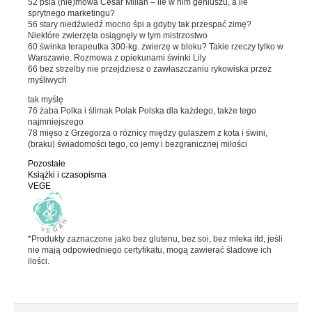
52 psia (nie)mowa Cesar Millan – ile w nim geniuszu, a ile
Batony
sprytnego marketingu?
56 stary niedźwiedź mocno śpi a gdyby tak przespać zimę?
Czekolada
Niektóre zwierzęta osiągnęły w tym mistrzostwo
60 świnka terapeutka 300-kg. zwierzę w bloku? Takie rzeczy tylko w
Pozostałe słodycze
Warszawie. Rozmowa z opiekunami świnki Lily
66 bez strzelby nie przejdziesz o zawłaszczaniu rykowiska przez
Desery i jogurty
myśliwych
Przekąski
tak myślę
76 żaba Polka i ślimak Polak Polska dla każdego, także tego
najmniejszego
78 mięso z Grzegorza o różnicy między gulaszem z kota i świni,
HERBATA, KAWA I KAKAO
(braku) świadomości tego, co jemy i bezgranicznej miłości
Pozostałe
Yerba Mate
Książki i czasopisma
VEGE
Kawa mielona i ziarnista
Kawa zbożowa
Herbata
*Produkty zaznaczone jako bez glutenu, bez soi, bez mleka itd, jeśli
nie mają odpowiedniego certyfikatu, mogą zawierać śladowe ich
Kakao
ilości.
PRODUKTY SYPKIE I MAKARONY
Makarony