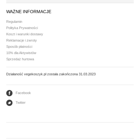
Mąki i skrobie
WAŻNE INFORMACJE
Płatki, otręby i musli
Regulamin
Polityka Prywatności
Ryże i kasze
Koszt i warunki dostawy
Warzywa strączkowe
Reklamacje i zwroty
Sposób płatności
10% dla Aktywistów
GLONY
Sprzedaż hurtowa
Nori
Działaność vegekoszyk.pl została zakończona 31.03.2023
Arame - wakame
Facebook
PRZETWORY WARZYWNE I GRANULATY
Twitter
Granulaty
Koncentrat i przecier pomidorowy
Warzywa konserwowe