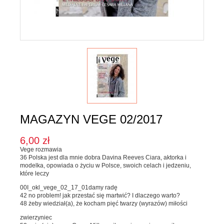
Karma dla psa
Jednorodne
Mieszanki
Kupon upominkowy
Sól
SOSY, OLEJE I OCTY
Majonezy i sosy
Oleje, oliwy i octy
MAGAZYN VEGE 02/2017
Pesto i pickle
6,00 zł
SŁODKIE PASTY I DŻEMY
Vege rozmawia
36 Polska jest dla mnie dobra Davina Reeves Ciara, aktorka i
modelka, opowiada o życiu w Polsce, swoich celach i jedzeniu,
Słodkie pasty
które leczy
Dżemy
00I_okl_vege_02_17_01damy radę
42 no problem! jak przestać się martwić? I dlaczego warto?
48 żeby wiedział(a), że kocham pięć twarzy (wyrazów) miłości
WEGAŃSKIE SŁODYCZE I PRZEKĄSKI
zwierzyniec