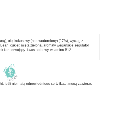
Napoje i soki
Nasiona i kiełki
Orzechy i suszone owoce
Produkty dla dzieci
ną), olej kokosowy (nieuwodorniony) (17%), wyciąg z
Pieczywo
 Bean, cukier, mięta zielona, aromaty wegańskie, regulator
dek konserwujący: kwas sorbowy, witamina B12
Do Sushi
td, jeśli nie mają odpowiedniego certyfikatu, mogą zawierać