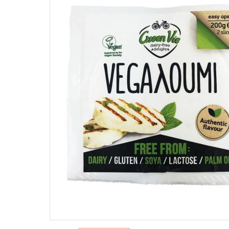
WEGAŃSKIE PASZTETY I PASTY
Na słońce
Słodkie
Pielęgnacj
Dżemy
Pasztety
ŚRODKI 
Hummus
WEGAŃ
SŁODY
NAPOJE ROŚLINNE I
Mycie nac
PRZEK
ALTERNATYWY ŚMIETANEK
Pranie
Batony
Napoje roślinne
Sprzątani
Czekol
Alternatywy śmietanek
Pozost
PRZYPRAWY
słodyc
Desery 
Jednorodne
Przeką
Mieszanki
Sól