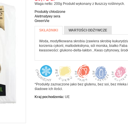
Waga netto: 200g Produkt wykonany z tłuszczy roślinnych.
Koncentrat i
eBooki
 pasty
PRODUKTY
przecier
Produkty chłodzone
Kalenarz 2020
a jamy ustnej
SYPKIE I
pomidorowy
Aletrnatywy sera
MAKARONY
GreenVie
CZYSTOŚCI
Więcej informacji
Warzywa
SKIE
SKŁADNIKI
(AKTYWNA
WARTOŚCI ODŻYWCZE
konserwowe
CZE I
Makarony
KARTA)
zyń
ĄSKI
Woda, modyfikowana skrobia (zawiera skrobię kukurydzia
Mąki i skrobie
korzenia cykorii, maltodekstryna, sól morska, białko Faba
kwasowości: glukono-delta-lakton , Kwas cytrynowy, śro
Płatki, otręby i
e
musli
ada
Ryże i kasze
ałe
ze
Warzywa
strączkowe
i jogurty
*Produkty zaznaczone jako bez glutenu, bez soi, bez mleka i
śladowe ich ilości.
ski
Kraj pochodzenia:
UE