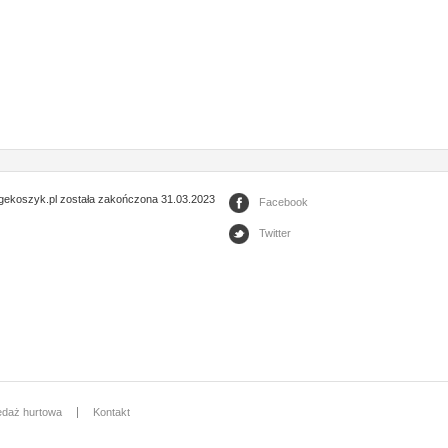
gekoszyk.pl została zakończona 31.03.2023
Facebook
Twitter
edaż hurtowa
Kontakt