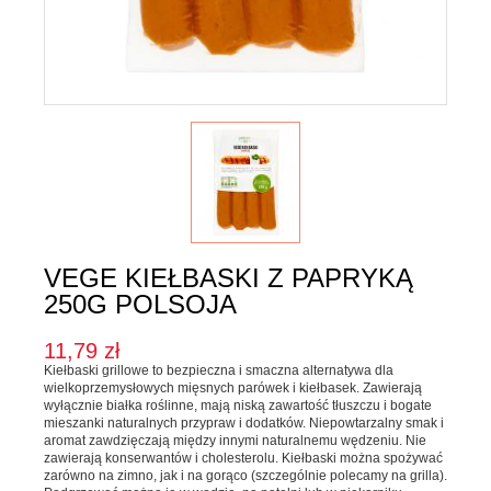
Karma dla psa
Jednorodne
Mieszanki
Kupon upominkowy
Sól
SOSY, OLEJE I OCTY
Majonezy i sosy
Oleje, oliwy i octy
VEGE KIEŁBASKI Z PAPRYKĄ
Pesto i pickle
250G POLSOJA
SŁODKIE PASTY I DŻEMY
11,79 zł
Kiełbaski grillowe to bezpieczna i smaczna alternatywa dla
Słodkie pasty
wielkoprzemysłowych mięsnych parówek i kiełbasek. Zawierają
wyłącznie białka roślinne, mają niską zawartość tłuszczu i bogate
Dżemy
mieszanki naturalnych przypraw i dodatków. Niepowtarzalny smak i
aromat zawdzięczają między innymi naturalnemu wędzeniu. Nie
WEGAŃSKIE SŁODYCZE I PRZEKĄSKI
zawierają konserwantów i cholesterolu. Kiełbaski można spożywać
zarówno na zimno, jak i na gorąco (szczególnie polecamy na grilla).