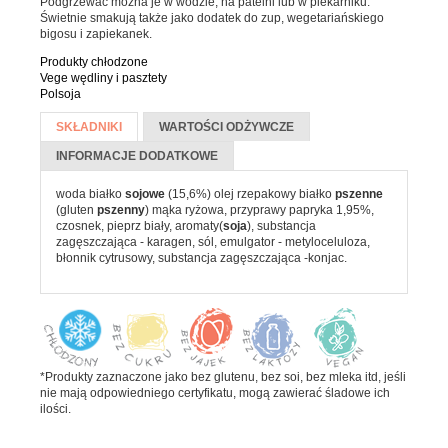
Podgrzewać można je w wodzie, na patelni lub w piekarniku.
Batony
Świetnie smakują także jako dodatek do zup, wegetariańskiego
bigosu i zapiekanek.
Czekolada
Produkty chłodzone
Pozostałe słodycze
Vege wędliny i pasztety
Polsoja
Desery i jogurty
Więcej informacji
SKŁADNIKI
(AKTYWNA
WARTOŚCI ODŻYWCZE
Przekąski
KARTA)
INFORMACJE DODATKOWE
woda białko
sojowe
(15,6%) olej rzepakowy białko
pszenne
HERBATA, KAWA I KAKAO
(gluten
pszenny
) mąka ryżowa, przyprawy papryka 1,95%,
czosnek, pieprz biały, aromaty(
soja
), substancja
Yerba Mate
zagęszczająca - karagen, sól, emulgator - metyloceluloza,
błonnik cytrusowy, substancja zagęszczająca -konjac.
Kawa mielona i ziarnista
Kawa zbożowa
Herbata
Kakao
*Produkty zaznaczone jako bez glutenu, bez soi, bez mleka itd, jeśli
nie mają odpowiedniego certyfikatu, mogą zawierać śladowe ich
PRODUKTY SYPKIE I MAKARONY
ilości.
Makarony