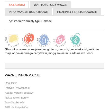
Więcej informacji
Batony
SKŁADNIKI
(AKTYWNA
WARTOŚCI ODŻYWCZE
Czekolada
KARTA)
INFORMACJE DODATKOWE
PRZEPISY I ZASTOSOWANIE
Pozostałe słodycze
ryż średnioziarnisty typu Calrose.
Desery i jogurty
Przekąski
HERBATA, KAWA I KAKAO
*Produkty zaznaczone jako bez glutenu, bez soi, bez mleka itd, jeśli nie
mają odpowiedniego certyfikatu, mogą zawierać śladowe ich ilości.
Yerba Mate
Kawa mielona i ziarnista
Kawa zbożowa
WAŻNE INFORMACJE
Herbata
Regulamin
Polityka Prywatności
Kakao
Koszt i warunki dostawy
PRODUKTY SYPKIE I MAKARONY
Reklamacje i zwroty
Sposób płatności
10% dla Aktywistów
Makarony