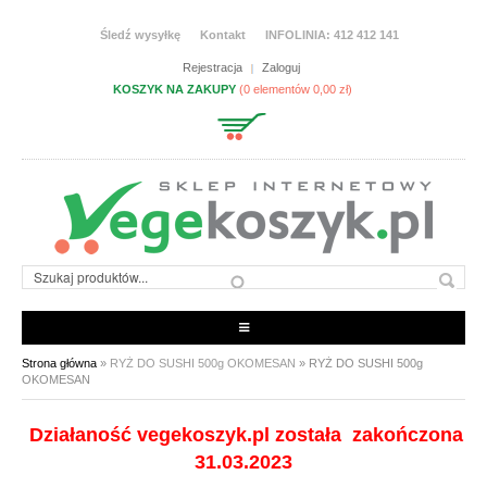
Przejdź do treści
Śledź wysyłkę
Kontakt
INFOLINIA: 412 412 141
Rejestracja
Zaloguj
KOSZYK NA ZAKUPY
(0 elementów 0,00 zł)
JESTEŚ TUTAJ
Strona główna
»
RYŻ DO SUSHI 500g OKOMESAN
» RYŻ DO SUSHI 500g
OKOMESAN
ARTYKUŁY SPOŻYWCZE
Działaność vegekoszyk.pl została zakończona
CHEMIA I KOSMETYKI
31.03.2023
PRODUKTY CHŁODZONE