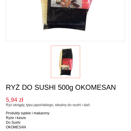
Karma dla psa
Jednorodne
Mieszanki
Kupon upominkowy
Sól
SOSY, OLEJE I OCTY
Majonezy i sosy
Oleje, oliwy i octy
Pesto i pickle
RYŻ DO SUSHI 500g OKOMESAN
SŁODKIE PASTY I DŻEMY
5,94 zł
Słodkie pasty
Ryż okrągły, typu japońskiego, idealny do sushi i dań.
Dżemy
Produkty sypkie i makarony
Ryże i kasze
WEGAŃSKIE SŁODYCZE I PRZEKĄSKI
Do Sushi
OKOMESAN