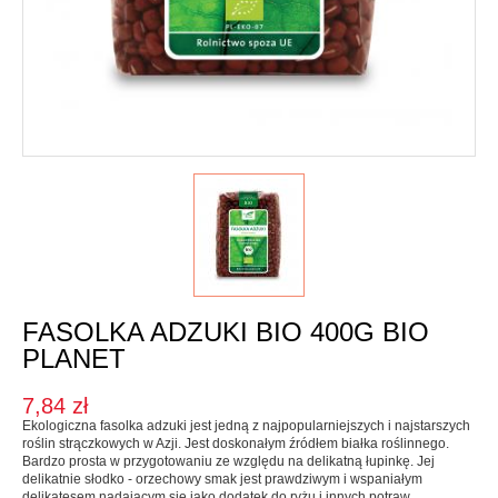
Karma dla psa
Jednorodne
Mieszanki
Kupon upominkowy
Sól
SOSY, OLEJE I OCTY
Majonezy i sosy
Oleje, oliwy i octy
Pesto i pickle
FASOLKA ADZUKI BIO 400G BIO
SŁODKIE PASTY I DŻEMY
PLANET
Słodkie pasty
7,84 zł
Dżemy
Ekologiczna fasolka adzuki jest jedną z najpopularniejszych i najstarszych
roślin strączkowych w Azji. Jest doskonałym źródłem białka roślinnego.
WEGAŃSKIE SŁODYCZE I PRZEKĄSKI
Bardzo prosta w przygotowaniu ze względu na delikatną łupinkę. Jej
delikatnie słodko - orzechowy smak jest prawdziwym i wspaniałym
delikatesem nadającym się jako dodatek do ryżu i innych potraw