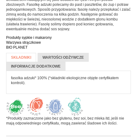
Batony
zbożowych. Fasolkę adzuki polecamy do past i pasztetów, do zup i potraw
jednogarnkowych. Sposób przygotowania: fasolę należy przepłukać i zalać
Czekolada
zimną wodą do namoczenia na kilka godzin. Następnie gotować do
miękkości w świeżej, nieosolonej wodzie z dodatkiem glonu kombu
Pozostałe słodycze
(ułatwia trawienie). Fasolę solimy dopiero pod koniec gotowania,
ewentualnie można dodać sos sojowy.
Desery i jogurty
Produkty sypkie i makarony
Przekąski
Warzywa strączkowe
BIO PLANET
Więcej informacji
SKŁADNIKI
(AKTYWNA
WARTOŚCI ODŻYWCZE
HERBATA, KAWA I KAKAO
KARTA)
INFORMACJE DODATKOWE
Yerba Mate
fasolka adzuki* 100% (*składniki ekologiczne objęte certyfikatem
kontroli).
Kawa mielona i ziarnista
Kawa zbożowa
Herbata
Kakao
*Produkty zaznaczone jako bez glutenu, bez soi, bez mleka itd, jeśli nie
PRODUKTY SYPKIE I MAKARONY
mają odpowiedniego certyfikatu, mogą zawierać śladowe ich ilości.
Makarony