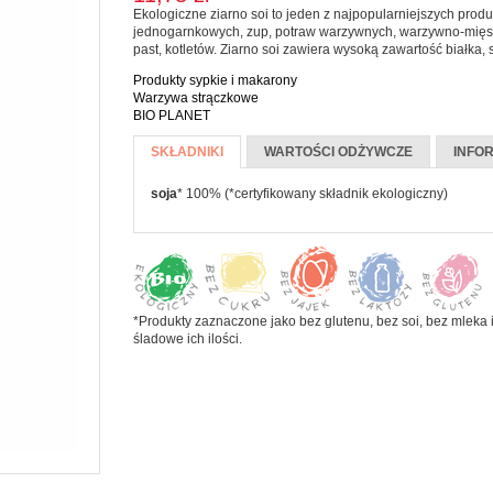
Ekologiczne ziarno soi to jeden z najpopularniejszych prod
Koncentrat i
eBooki
 pasty
jednogarnkowych, zup, potraw warzywnych, warzywno-mięsn
PRODUKTY
przecier
past, kotletów. Ziarno soi zawiera wysoką zawartość białka,
Kalenarz 2020
a jamy ustnej
SYPKIE I
pomidorowy
MAKARONY
Produkty sypkie i makarony
CZYSTOŚCI
Warzywa
Warzywa strączkowe
SKIE
BIO PLANET
konserwowe
CZE I
Więcej informacji
Makarony
zyń
ĄSKI
SKŁADNIKI
(AKTYWNA
WARTOŚCI ODŻYWCZE
INFO
Mąki i skrobie
KARTA)
soja
* 100% (*certyfikowany składnik ekologiczny)
Płatki, otręby i
e
musli
ada
Ryże i kasze
ałe
ze
Warzywa
strączkowe
i jogurty
*Produkty zaznaczone jako bez glutenu, bez soi, bez mleka i
śladowe ich ilości.
ski