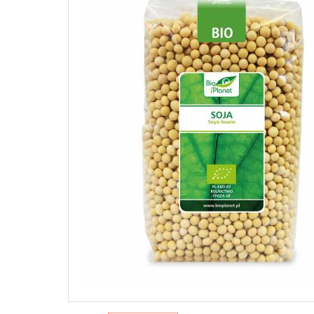
WEGAŃSKIE PASZTETY I PASTY
Na słońce
Słodkie
Pielęgnacj
Dżemy
Pasztety
ŚRODKI 
Hummus
WEGAŃ
SŁODY
NAPOJE ROŚLINNE I
Mycie nac
PRZEK
ALTERNATYWY ŚMIETANEK
Pranie
Batony
Napoje roślinne
Sprzątani
Czekol
Alternatywy śmietanek
Pozost
PRZYPRAWY
słodyc
Desery 
Jednorodne
Przeką
Mieszanki
Sól