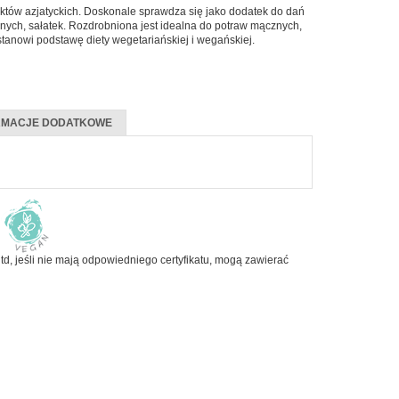
uktów azjatyckich. Doskonale sprawdza się jako dodatek do dań
Napoje i soki
ych, sałatek. Rozdrobniona jest idealna do potraw mącznych,
 stanowi podstawę diety wegetariańskiej i wegańskiej.
Nasiona i kiełki
Orzechy i suszone owoce
Produkty dla dzieci
RMACJE DODATKOWE
Pieczywo
Do Sushi
td, jeśli nie mają odpowiedniego certyfikatu, mogą zawierać