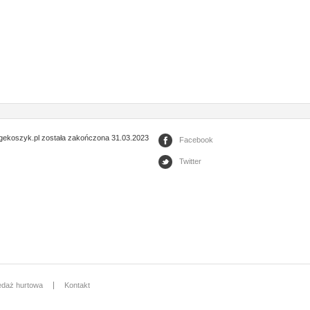
gekoszyk.pl została zakończona 31.03.2023
Facebook
Twitter
edaż hurtowa
Kontakt