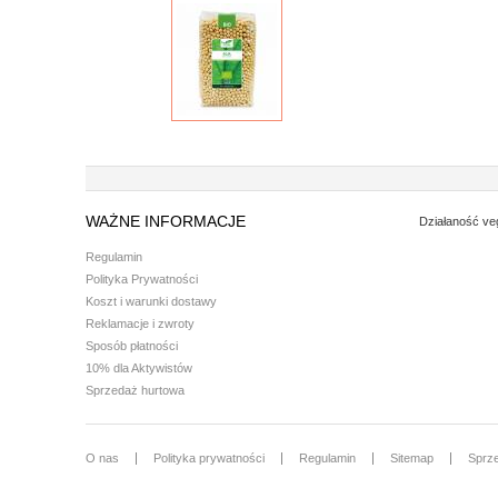
WAŻNE INFORMACJE
Działaność ve
Regulamin
Polityka Prywatności
Koszt i warunki dostawy
Reklamacje i zwroty
Sposób płatności
10% dla Aktywistów
Sprzedaż hurtowa
O nas
Polityka prywatności
Regulamin
Sitemap
Sprz