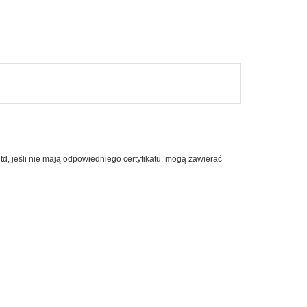
Napoje i soki
Nasiona i kiełki
Orzechy i suszone owoce
Produkty dla dzieci
Pieczywo
Do Sushi
td, jeśli nie mają odpowiedniego certyfikatu, mogą zawierać