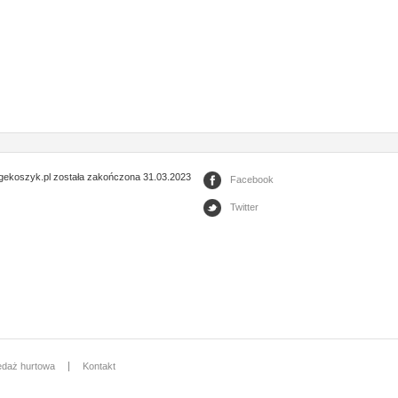
gekoszyk.pl została zakończona 31.03.2023
Facebook
Twitter
edaż hurtowa
Kontakt