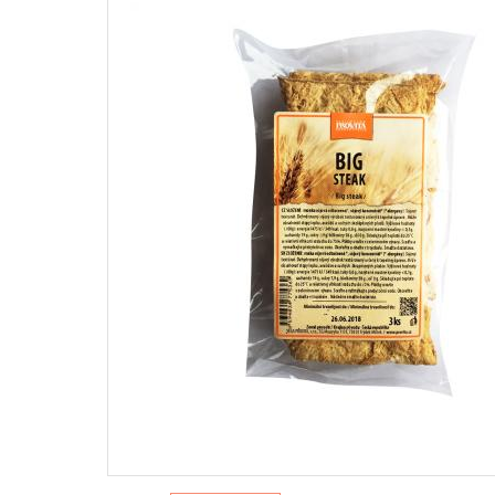
WEGAŃSKIE PASZTETY I PASTY
Na słońce
Słodkie
Pielęgnacj
Dżemy
Pasztety
ŚRODKI 
Hummus
WEGAŃ
SŁODY
NAPOJE ROŚLINNE I
Mycie nac
PRZEK
ALTERNATYWY ŚMIETANEK
Pranie
Batony
Napoje roślinne
Sprzątani
Czekol
Alternatywy śmietanek
Pozost
PRZYPRAWY
słodyc
Desery 
Jednorodne
Przeką
Mieszanki
Sól