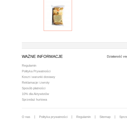
WAŻNE INFORMACJE
Działaność ve
Regulamin
Polityka Prywatności
Koszt i warunki dostawy
Reklamacje i zwroty
Sposób płatności
10% dla Aktywistów
Sprzedaż hurtowa
O nas
Polityka prywatności
Regulamin
Sitemap
Sprz