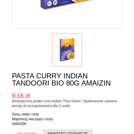
Karma dla psa
Jednorodne
Mieszanki
Kupon upominkowy
Sól
SOSY, OLEJE I OCTY
Majonezy i sosy
Oleje, oliwy i octy
PASTA CURRY INDIAN
Pesto i pickle
TANDOORI BIO 80G AMAIZIN
SŁODKIE PASTY I DŻEMY
9,16 zł
Ekologiczna pasta curry Indian Thai Green. Opakowanie zawiera
Słodkie pasty
porcję do przygotowania dla 2 osób.
Dżemy
Sosy, oleje i octy
Majonezy, keczupy i sosy
WEGAŃSKIE SŁODYCZE I PRZEKĄSKI
AMAIZIN
Więcej informacji
SKŁADNIKI
(AKTYWNA
WARTOŚCI ODŻYWCZE