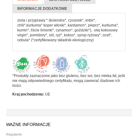
Batony
KARTA)
INFORMACJE DODATKOWE
Czekolada
zioła i przyprawy * (kolendra*, czosnek*, imbir*,
Pozostałe słodycze
chili*,kurkuma* koper włoski*, kardamon*, pieprz*, kurkuma*,
kumin*, liście limonki*, cynamon*, goździki*), olej kokosowy
Desery i jogurty
virgin*, pomidory*, sól, ryż*, kokos*, syrop ryżowy*, ocet*,
cebula* (*certyfikowany składnik ekologiczny)
Przekąski
HERBATA, KAWA I KAKAO
Yerba Mate
*Produkty zaznaczone jako bez glutenu, bez soi, bez mleka itd, jeśli
nie mają odpowiedniego certyfikatu, mogą zawierać śladowe ich
Kawa mielona i ziarnista
ilości.
Kawa zbożowa
Kraj pochodzenia:
UE
Herbata
Kakao
PRODUKTY SYPKIE I MAKARONY
WAŻNE INFORMACJE
Regulamin
Makarony