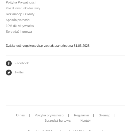
Polityka Prywatności
Koszt i warunki dostawy
Mąki i skrobie
Reklamacje i zwroty
Płatki, otręby i musli
Sposób płatności
10% dla Aktywistów
Ryże i kasze
Sprzedaż hurtowa
Warzywa strączkowe
Działaność vegekoszyk.pl została zakończona 31.03.2023
GLONY
Facebook
Nori
Twitter
Arame - wakame
PRZETWORY WARZYWNE I GRANULATY
Granulaty
Koncentrat i przecier pomidorowy
O nas
Polityka prywatności
Regulamin
Sitemap
Warzywa konserwowe
Sprzedaż hurtowa
Kontakt