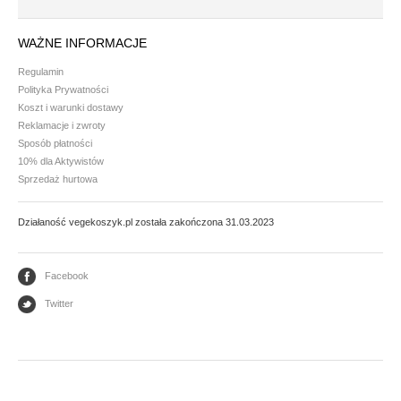
Mąki i skrobie
WAŻNE INFORMACJE
Płatki, otręby i musli
Regulamin
Ryże i kasze
Polityka Prywatności
Koszt i warunki dostawy
Warzywa strączkowe
Reklamacje i zwroty
Sposób płatności
10% dla Aktywistów
GLONY
Sprzedaż hurtowa
Nori
Działaność vegekoszyk.pl została zakończona 31.03.2023
Arame - wakame
PRZETWORY WARZYWNE I GRANULATY
Facebook
Twitter
Granulaty
Koncentrat i przecier pomidorowy
Warzywa konserwowe