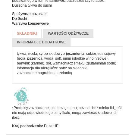
podawanego w formie sakiewek, paczuszek czy roladek.
Batony
Duszona tykwa do sushi
Czekolada
Spożywcze pozostałe
Do Sushi
Pozostałe słodycze
Warzywa konserwowe
Więcej informacji
Desery i jogurty
SKŁADNIKI
(AKTYWNA
WARTOŚCI ODŻYWCZE
Przekąski
KARTA)
INFORMACJE DODATKOWE
tykwa, woda, syrop słodowy z
jęczmienia
, cukier, sos sojowy
(
soja
,
pszenica
, woda, sól), mirin (słodkie wino ryżowe),
HERBATA, KAWA I KAKAO
barwnik (karmel), sól, wzmacniacz smaku (glutaminian sodu)
Informacja dla alergików: patrz na składniki
Yerba Mate
zaznaczone pogrubioną czcionką
Kawa mielona i ziarnista
Kawa zbożowa
Herbata
*Produkty zaznaczone jako bez glutenu, bez soi, bez mleka itd, jeśli
Kakao
nie mają odpowiedniego certyfikatu, mogą zawierać śladowe ich
ilości.
PRODUKTY SYPKIE I MAKARONY
Kraj pochodzenia:
Poza UE
Makarony