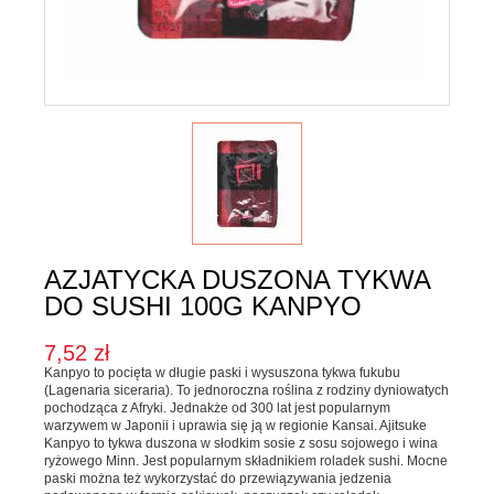
Karma dla psa
Jednorodne
Mieszanki
Kupon upominkowy
Sól
SOSY, OLEJE I OCTY
Majonezy i sosy
Oleje, oliwy i octy
AZJATYCKA DUSZONA TYKWA
Pesto i pickle
DO SUSHI 100G KANPYO
SŁODKIE PASTY I DŻEMY
7,52 zł
Kanpyo to pocięta w długie paski i wysuszona tykwa fukubu
Słodkie pasty
(Lagenaria siceraria). To jednoroczna roślina z rodziny dyniowatych
pochodząca z Afryki. Jednakże od 300 lat jest popularnym
Dżemy
warzywem w Japonii i uprawia się ją w regionie Kansai. Ajitsuke
Kanpyo to tykwa duszona w słodkim sosie z sosu sojowego i wina
WEGAŃSKIE SŁODYCZE I PRZEKĄSKI
ryżowego Minn. Jest popularnym składnikiem roladek sushi. Mocne
paski można też wykorzystać do przewiązywania jedzenia