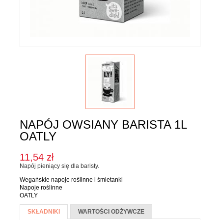
Karma dla psa
Jednorodne
Mieszanki
Kupon upominkowy
Sól
SOSY, OLEJE I OCTY
Majonezy i sosy
Oleje, oliwy i octy
NAPÓJ OWSIANY BARISTA 1L
Pesto i pickle
OATLY
SŁODKIE PASTY I DŻEMY
11,54 zł
Napój pieniący się dla baristy.
Słodkie pasty
Wegańskie napoje roślinne i śmietanki
Dżemy
Napoje roślinne
OATLY
WEGAŃSKIE SŁODYCZE I PRZEKĄSKI
Więcej informacji
SKŁADNIKI
(AKTYWNA
WARTOŚCI ODŻYWCZE