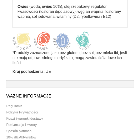
KARTA)
Batony
Owies
(woda,
owies
10%), olej rzepakowy, regulator
kwasowości (fosforan dipotasowy), węglan wapnia, fosforany
Czekolada
wapnia, sól jodowana, witaminy (D2, ryboflawina i B12)
Pozostałe słodycze
Desery i jogurty
Przekąski
*Produkty zaznaczone jako bez glutenu, bez soi, bez mleka itd, jeśli
nie mają odpowiedniego certyfikatu, mogą zawierać śladowe ich
HERBATA, KAWA I KAKAO
ilości.
Kraj pochodzenia:
UE
Yerba Mate
Kawa mielona i ziarnista
Kawa zbożowa
WAŻNE INFORMACJE
Herbata
Regulamin
Polityka Prywatności
Kakao
Koszt i warunki dostawy
Reklamacje i zwroty
PRODUKTY SYPKIE I MAKARONY
Sposób płatności
10% dla Aktywistów
Makarony