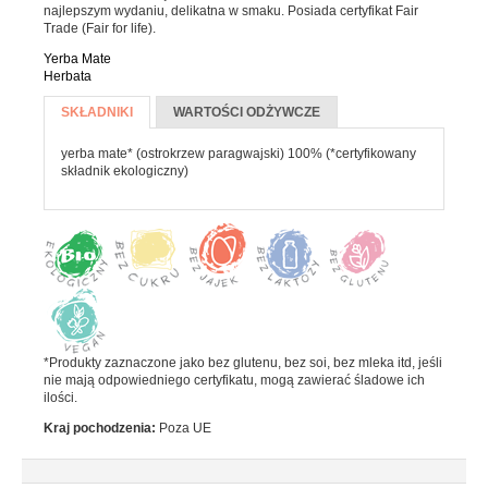
Batony
najlepszym wydaniu, delikatna w smaku. Posiada certyfikat Fair
Trade (Fair for life).
Czekolada
Yerba Mate
Pozostałe słodycze
Herbata
Więcej informacji
Desery i jogurty
SKŁADNIKI
(AKTYWNA
WARTOŚCI ODŻYWCZE
KARTA)
Przekąski
yerba mate* (ostrokrzew paragwajski) 100% (*certyfikowany
składnik ekologiczny)
HERBATA, KAWA I KAKAO
Yerba Mate
Kawa mielona i ziarnista
Kawa zbożowa
*Produkty zaznaczone jako bez glutenu, bez soi, bez mleka itd, jeśli
Herbata
nie mają odpowiedniego certyfikatu, mogą zawierać śladowe ich
ilości.
Kakao
Kraj pochodzenia:
Poza UE
PRODUKTY SYPKIE I MAKARONY
Makarony