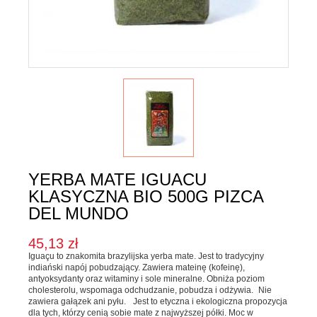
Karma dla psa
Jednorodne
Mieszanki
Kupon upominkowy
Sól
SOSY, OLEJE I OCTY
Majonezy i sosy
Oleje, oliwy i octy
YERBA MATE IGUACU
Pesto i pickle
KLASYCZNA BIO 500G PIZCA
DEL MUNDO
SŁODKIE PASTY I DŻEMY
45,13 zł
Słodkie pasty
Iguaçu to znakomita brazylijska yerba mate. Jest to tradycyjny
Dżemy
indiański napój pobudzający. Zawiera mateinę (kofeinę),
antyoksydanty oraz witaminy i sole mineralne. Obniża poziom
WEGAŃSKIE SŁODYCZE I PRZEKĄSKI
cholesterolu, wspomaga odchudzanie, pobudza i odżywia. Nie
zawiera gałązek ani pyłu. Jest to etyczna i ekologiczna propozycja
dla tych, którzy cenią sobie mate z najwyższej półki. Moc w